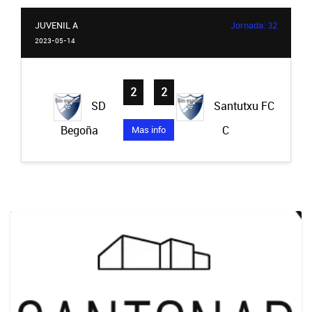
JUVENIL A
Jornada: 32
2023-05-14
2
-
2
SD
Santutxu FC
Begoña
C
Mas info