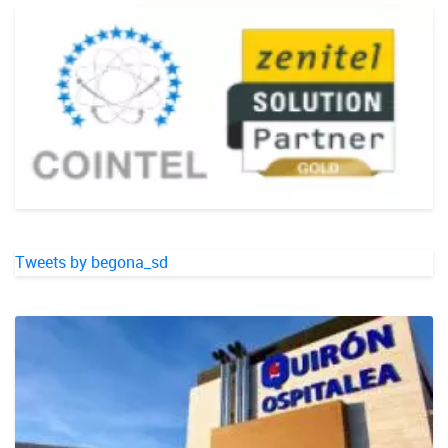
Tweets by begona_sd