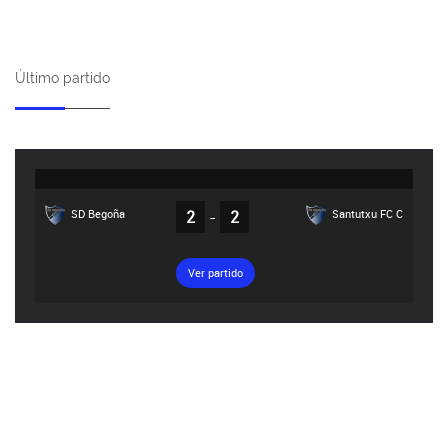
Último partido
SD Begoña
2
-
2
Santutxu FC C
Ver partido