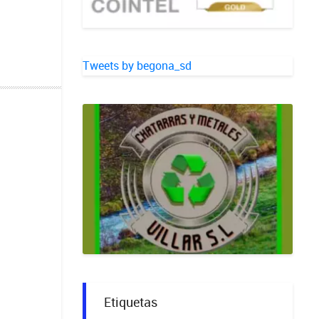
Tweets by begona_sd
Etiquetas