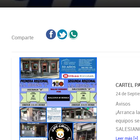
Comparte
CARTEL P
24 de Septi
Avisos
¡Arranca l
equipos se
SALESIANO
Leer más [+]