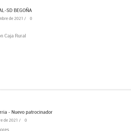
AL-SD BEGOÑA
mbre de 2021 /
0
n Caja Rural
rria - Nuevo patrocinador
re de 2021 /
0
dores