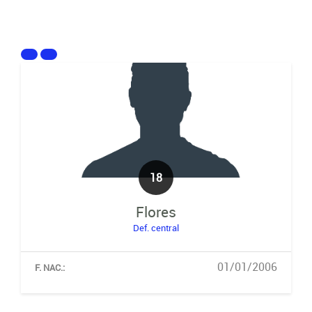
18
Flores
Def. central
01/01/2006
F. NAC.: