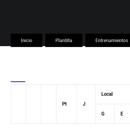
Inicio
Plantilla
Entrenamientos
Local
Pt
J
G
E