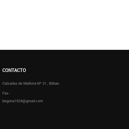
CONTACTO
Calzadas de Mallona Nº 31 , Bilbao
Fax-
begona1924@gmail.com