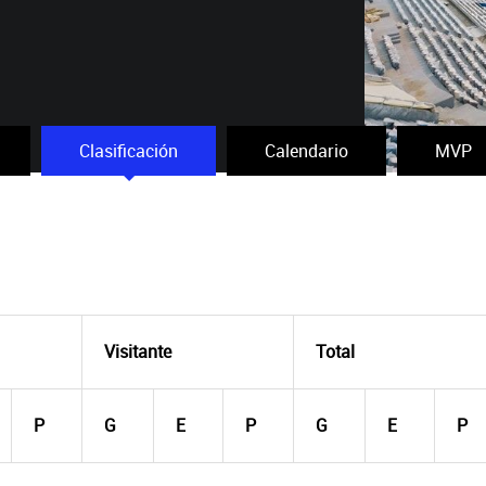
Clasificación
Calendario
MVP
Visitante
Total
P
G
E
P
G
E
P