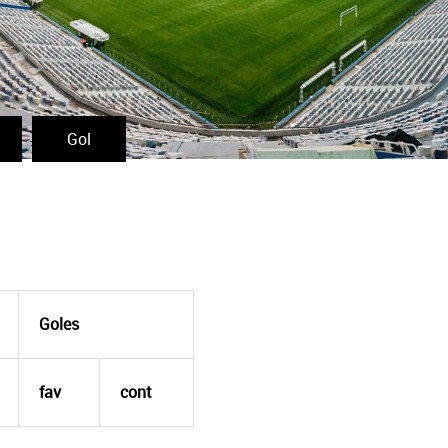
Gol
Goles
fav
cont